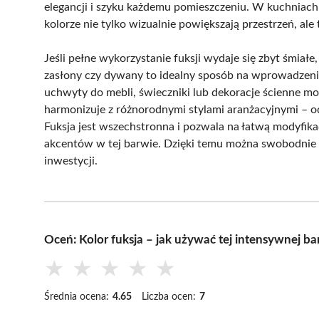
elegancji i szyku każdemu pomieszczeniu. W kuchniach
kolorze nie tylko wizualnie powiększają przestrzeń, al
Jeśli pełne wykorzystanie fuksji wydaje się zbyt śmiał
zasłony czy dywany to idealny sposób na wprowadzeni
uchwyty do mebli, świeczniki lub dekoracje ścienne mog
harmonizuje z różnorodnymi stylami aranżacyjnymi – 
Fuksja jest wszechstronna i pozwala na łatwą modyfika
akcentów w tej barwie. Dzięki temu można swobodnie
inwestycji.
Oceń: Kolor fuksja – jak używać tej intensywnej 
★
★
★
★
★
Średnia ocena:
4.65
Liczba ocen:
7