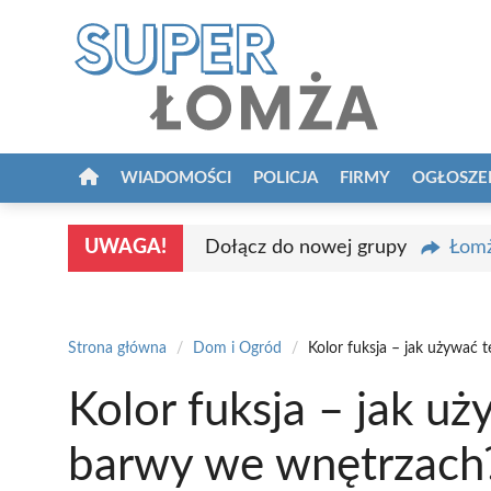
Przejdź
do
treści
WIADOMOŚCI
POLICJA
FIRMY
OGŁOSZE
UWAGA!
Dołącz do nowej grupy
Łomż
Strona główna
/
Dom i Ogród
/
Kolor fuksja – jak używać 
Kolor fuksja – jak u
barwy we wnętrzach