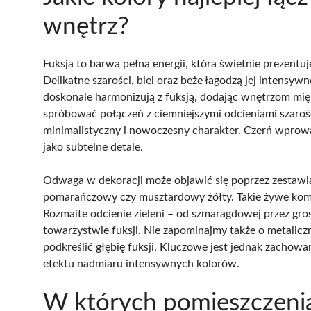
wnętrz?
Fuksja to barwa pełna energii, która świetnie prezentuj
Delikatne szarości, biel oraz beże łagodzą jej intensy
doskonale harmonizują z fuksją, dodając wnętrzom mię
spróbować połączeń z ciemniejszymi odcieniami szarośc
minimalistyczny i nowoczesny charakter. Czerń wprowad
jako subtelne detale.
Odwaga w dekoracji może objawić się poprzez zestawia
pomarańczowy czy musztardowy żółty. Takie żywe kombi
Rozmaite odcienie zieleni – od szmaragdowej przez g
towarzystwie fuksji. Nie zapominajmy także o metalic
podkreślić głębię fuksji. Kluczowe jest jednak zachowa
efektu nadmiaru intensywnych kolorów.
W których pomieszczenia