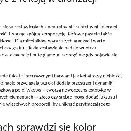
e się w zestawieniach z neutralnymi i subtelnymi kolorami.
wność, tworząc spójną kompozycję. Różowe pastele także
kkości. Dla miłośników wyrazistych aranżacji warto
i czy grafitu. Takie zestawienie nadaje wnętrzu
za elegancję i nutę glamour, szczególnie gdy pojawia się
nie fuksji z intensywnymi barwami jak kobaltowy niebieski,
nacje przyciągają wzrok i dodają przestrzeni dynamiki.
roszkową po oliwkową – tworzą nowoczesną estetykę w
znych elementach — złoto czy srebro mogą dodać luksusu i
nie właściwych proporcji, by uniknąć przytłaczającego
ch sprawdzi się kolor