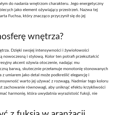
nałym do nadania wnętrzom charakteru. Jego energetyczny
obiecych jako element ożywiający przestrzeń. Nazwa tej
ta Fuchsa, który znacząco przyczynił się do jej
mosferę wnętrza?
ętrza. Dzięki swojej intensywności i żywiołowości
ą nowoczesną i stylową. Kolor ten potrafi przekształcić
resyjny akcent ożywia otoczenie, nadając mu
tyczną barwą, skutecznie przełamuje monotonię stonowanych
 z umiarem jako detal może podkreślić elegancję i
ensywność warto jej używać z rozwagą. Nadmiar tego koloru
est zachowanie równowagi, aby uniknąć efektu krzykliwości
ymać harmonię, która uwydatnia wyrazistość fuksji, nie
zyć z fuksją w aranżacji