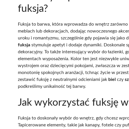
fuksja?
Fuksja to barwa, która wprowadza do wnętrz zarówno wy
meblach lub dekoracjach, dodając nowoczesnego akcent
uroku i romantyzmu, szczególnie gdy pojawia się jako d
fuksja
stymuluje apetyt i dodaje dynamiki. Doskonale s
dekoracyjny. To także interesujący wybór do łazienki,
elementach wyposażenia. Kolor ten jest niezwykle uni
wystrojem oraz dziecięcymi pokojami, zwłaszcza w zest
monotonię spokojnych aranżacji, tchnąc życie w przest
zestawić fuksję z neutralnymi odcieniami jak
biel
czy
sz
podkreślimy unikalność tej barwy.
Jak wykorzystać fuksję 
Fuksja to doskonały wybór do wnętrz, gdy chcesz wpr
Tapicerowane elementy, takie jak kanapy, fotele czy p