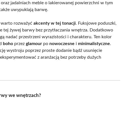
 oraz jadalniach meble o lakierowanej powierzchni w tym
e także uwypuklają barwę.
e, warto rozważyć
akcenty w tej tonacji
. Fuksjowe poduszki,
e tej żywej barwy bez przytłaczania wnętrza. Dodatkowo
ą nadać przestrzeni wyrazistości i charakteru. Ten kolor
od
boho
przez
glamour
po
nowoczesne
i
minimalistyczne
.
cję wystroju poprzez proste dodanie bądź usunięcie
 eksperymentować z aranżacją bez potrzeby dużych
barwy we wnętrzach?