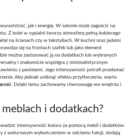
razistość, jak i energię. W salonie może zagościć na
u. Z kolei w sypialni tworzy atmosferę pełną kobiecego
etal na ścianach czy w tekstyliach. W kuchni oraz jadalni
prawdza się na frontach szafek lub jako element
 gdzie można zastosować ją na dodatkach lub wybranych
wersalny i znakomicie współgra z minimalistycznym
awieniu z pastelami. Jego intensywność potrafi przełamać
rzenie. Aby jednak uniknąć efektu przytłoczenia, warto
arość
. Dzięki temu zachowamy równowagę we wnętrzu i
w meblach i dodatkach?
owadzić intensywność koloru za pomocą mebli i dodatków.
ufy z welurowym wykończeniem w odcieniu fuksji, dodają