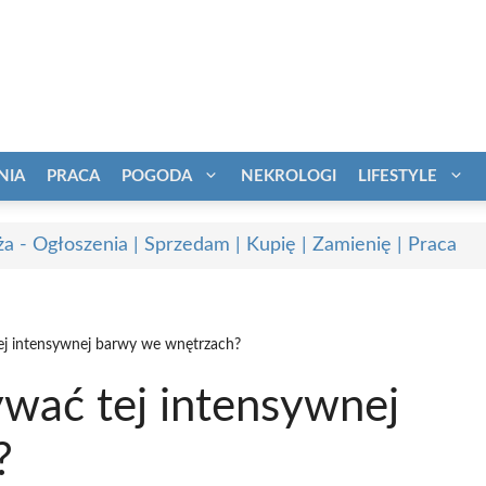
NIA
PRACA
POGODA
NEKROLOGI
LIFESTYLE
a - Ogłoszenia | Sprzedam | Kupię | Zamienię | Praca
tej intensywnej barwy we wnętrzach?
żywać tej intensywnej
?