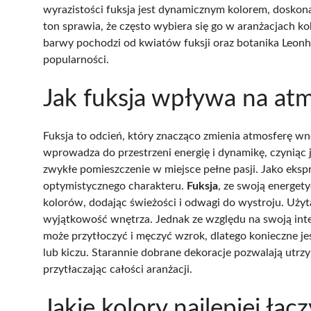
wyrazistości fuksja jest dynamicznym kolorem, dosko
ton sprawia, że często wybiera się go w aranżacjach k
barwy pochodzi od kwiatów fuksji oraz botanika Leonhar
popularności.
Jak fuksja wpływa na at
Fuksja to odcień, który znacząco zmienia atmosferę wn
wprowadza do przestrzeni energię i dynamikę, czyniąc j
zwykłe pomieszczenie w miejsce pełne pasji. Jako eksp
optymistycznego charakteru.
Fuksja
, ze swoją energe
kolorów, dodając świeżości i odwagi do wystroju. Użyta
wyjątkowość wnętrza. Jednak ze względu na swoją int
może przytłoczyć i męczyć wzrok, dlatego konieczne j
lub kiczu. Starannie dobrane dekoracje pozwalają utrz
przytłaczając całości aranżacji.
Jakie kolory najlepiej łąc