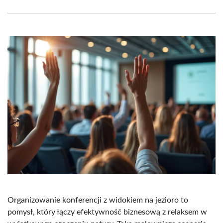
Facebook
X
Pinterest
WhatsApp
LinkedIn
Email
(Twitter)
Organizowanie konferencji z widokiem na jezioro to
pomysł, który łączy efektywność biznesową z relaksem w