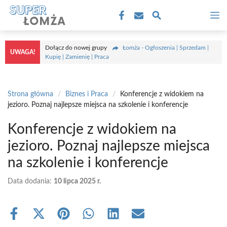
Przejdź
M
do
treści
Dołącz do nowej grupy
Łomża - Ogłoszenia | Sprzedam |
UWAGA!
Kupię | Zamienię | Praca
Strona główna
/
Biznes i Praca
/
Konferencje z widokiem na
jezioro. Poznaj najlepsze miejsca na szkolenie i konferencje
Konferencje z widokiem na
jezioro. Poznaj najlepsze miejsca
na szkolenie i konferencje
Data dodania:
10 lipca 2025 r.
Share
Share
Share
Share
Share
Share
on
on
on
on
on
on