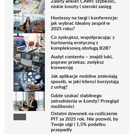
Zalety ankiet CAWI: szybkość,
niskie koszty i szeroki zasięg
Hostessy na targi i konferencje:
jak wybrać idealny zespół w
2025 roku?
Co zyskujesz, współpracując z
hurtownią erotyczną z
kompleksową obsługą B2B?
Audyt contentu – znajdź luki,
popraw przekaz, zwiększ
konwersję
Jak aplikacje mobilne zmieniają
sposób, w jaki klienci korzystają
z usług?
Gdzie szukać stabilnego
zatrudnienia w Łomży? Przegląd
możliwości
Ostatni dzwonek na rozliczenie
PIT za 2025 rok. Nie pozwól, by
Twoje ulgi i 1,5% podatku
przepadły