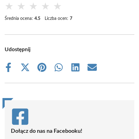
★
★
★
★
★
Średnia ocena:
4.5
Liczba ocen:
7
Udostępnij
Share
Share
Share
Share
Share
Share
on
on
on
on
on
on
Facebook
X
Pinterest
WhatsApp
LinkedIn
Email
(Twitter)
Dołącz do nas na Facebooku!