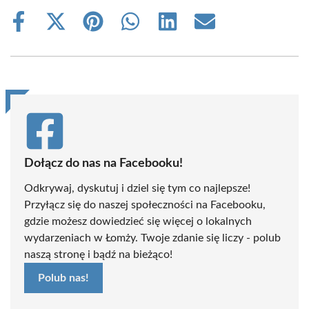
Share
Share
Share
Share
Share
Share
on
on
on
on
on
on
Facebook
X
Pinterest
WhatsApp
LinkedIn
Email
(Twitter)
Dołącz do nas na Facebooku!
Odkrywaj, dyskutuj i dziel się tym co najlepsze!
Przyłącz się do naszej społeczności na Facebooku,
gdzie możesz dowiedzieć się więcej o lokalnych
wydarzeniach w Łomży. Twoje zdanie się liczy - polub
naszą stronę i bądź na bieżąco!
Polub nas!