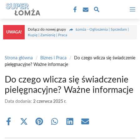
Przejdź
M
do
treści
Dołącz do nowej grupy
Łomża - Ogłoszenia | Sprzedam |
UWAGA!
Kupię | Zamienię | Praca
Strona główna
/
Biznes i Praca
/
Do czego wlicza się świadczenie
pielęgnacyjne? Ważne informacje
Do czego wlicza się świadczenie
pielęgnacyjne? Ważne informacje
Data dodania:
2 czerwca 2025 r.
Share
Share
Share
Share
Share
Share
on
on
on
on
on
on
Facebook
X
Pinterest
WhatsApp
LinkedIn
Email
(Twitter)