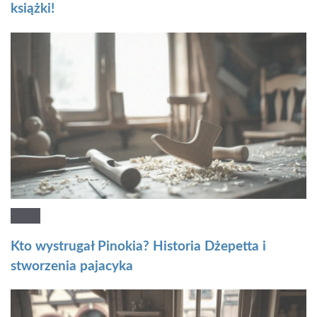
książki!
Kto wystrugał Pinokia? Historia Dżepetta i
stworzenia pajacyka