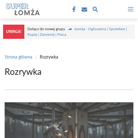
Przejdź
M
do
treści
Dołącz do nowej grupy
Łomża - Ogłoszenia | Sprzedam |
UWAGA!
Kupię | Zamienię | Praca
Strona główna
/
Rozrywka
Rozrywka