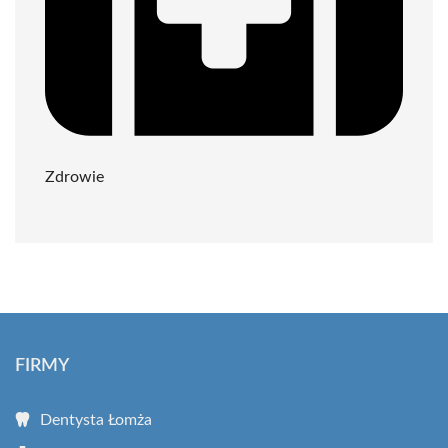
Zdrowie
FIRMY
Dentysta Łomża