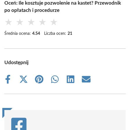
Oceń: Ile kosztuje pozwolenie na kastet? Przewodnik
po opłatach i procedurze
★
★
★
★
★
Średnia ocena:
4.54
Liczba ocen:
21
Udostępnij
Share
Share
Share
Share
Share
Share
on
on
on
on
on
on
Facebook
X
Pinterest
WhatsApp
LinkedIn
Email
(Twitter)