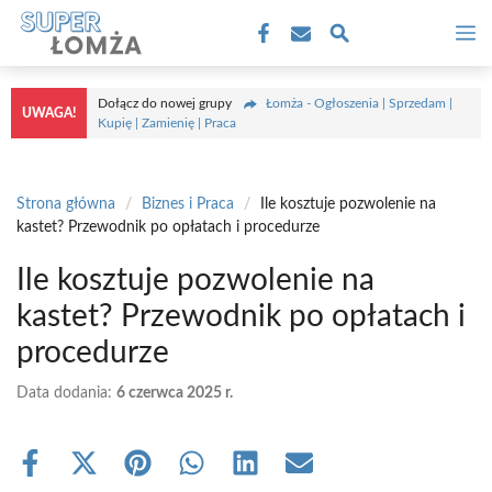
Przejdź
M
do
treści
Dołącz do nowej grupy
Łomża - Ogłoszenia | Sprzedam |
UWAGA!
Kupię | Zamienię | Praca
Strona główna
/
Biznes i Praca
/
Ile kosztuje pozwolenie na
kastet? Przewodnik po opłatach i procedurze
Ile kosztuje pozwolenie na
kastet? Przewodnik po opłatach i
procedurze
Data dodania:
6 czerwca 2025 r.
Share
Share
Share
Share
Share
Share
on
on
on
on
on
on