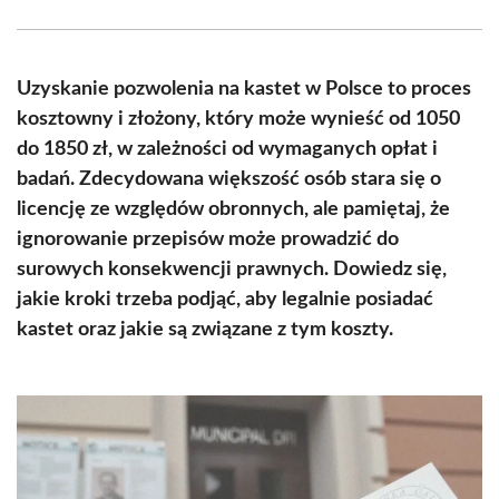
Facebook
X
Pinterest
WhatsApp
LinkedIn
Email
(Twitter)
Uzyskanie pozwolenia na kastet w Polsce to proces
kosztowny i złożony, który może wynieść od 1050
do 1850 zł, w zależności od wymaganych opłat i
badań. Zdecydowana większość osób stara się o
licencję ze względów obronnych, ale pamiętaj, że
ignorowanie przepisów może prowadzić do
surowych konsekwencji prawnych. Dowiedz się,
jakie kroki trzeba podjąć, aby legalnie posiadać
kastet oraz jakie są związane z tym koszty.