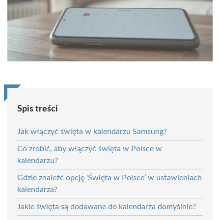
Spis treści
Jak włączyć święta w kalendarzu Samsung?
Co zrobić, aby włączyć święta w Polsce w
kalendarzu?
Gdzie znaleźć opcję 'Święta w Polsce’ w ustawieniach
kalendarza?
Jakie święta są dodawane do kalendarza domyślnie?