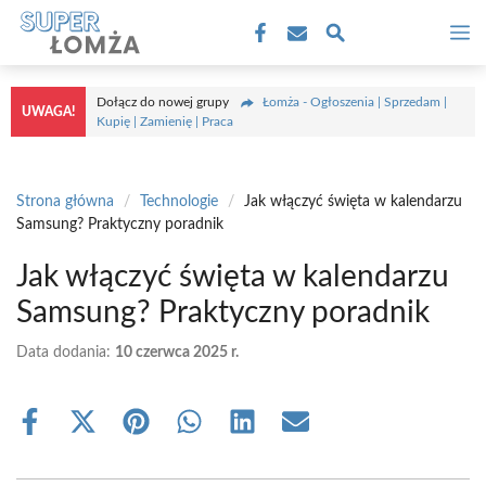
Przejdź
M
do
treści
Dołącz do nowej grupy
Łomża - Ogłoszenia | Sprzedam |
UWAGA!
Kupię | Zamienię | Praca
Strona główna
/
Technologie
/
Jak włączyć święta w kalendarzu
Samsung? Praktyczny poradnik
Jak włączyć święta w kalendarzu
Samsung? Praktyczny poradnik
Data dodania:
10 czerwca 2025 r.
Share
Share
Share
Share
Share
Share
on
on
on
on
on
on
Facebook
X
Pinterest
WhatsApp
LinkedIn
Email
(Twitter)