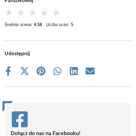
Państwowej
★
★
★
★
★
Średnia ocena:
4.58
Liczba ocen:
5
Udostępnij
Share
Share
Share
Share
Share
Share
on
on
on
on
on
on
Facebook
X
Pinterest
WhatsApp
LinkedIn
Email
(Twitter)
Dołącz do nas na Facebooku!