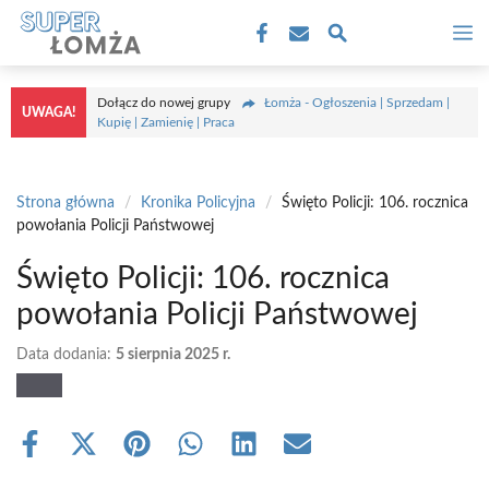
Przejdź
M
do
treści
Dołącz do nowej grupy
Łomża - Ogłoszenia | Sprzedam |
UWAGA!
Kupię | Zamienię | Praca
Strona główna
/
Kronika Policyjna
/
Święto Policji: 106. rocznica
powołania Policji Państwowej
Święto Policji: 106. rocznica
powołania Policji Państwowej
Data dodania:
5 sierpnia 2025 r.
Share
Share
Share
Share
Share
Share
on
on
on
on
on
on
Facebook
X
Pinterest
WhatsApp
LinkedIn
Email