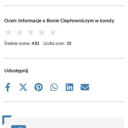
Oceń: Informacje o Bonie Ciepłowniczym w Łomży
★
★
★
★
★
Średnia ocena:
4.81
Liczba ocen:
10
Udostępnij
Share
Share
Share
Share
Share
Share
on
on
on
on
on
on
Facebook
X
Pinterest
WhatsApp
LinkedIn
Email
(Twitter)