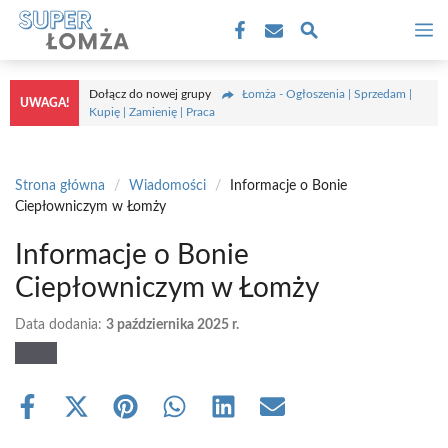
Przejdź
M
do
treści
Dołącz do nowej grupy
Łomża - Ogłoszenia | Sprzedam |
UWAGA!
Kupię | Zamienię | Praca
Strona główna
/
Wiadomości
/
Informacje o Bonie
Ciepłowniczym w Łomży
Informacje o Bonie
Ciepłowniczym w Łomży
Data dodania:
3 października 2025 r.
Share
Share
Share
Share
Share
Share
on
on
on
on
on
on
Facebook
X
Pinterest
WhatsApp
LinkedIn
Email