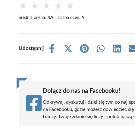
★
★
★
★
★
Średnia ocena:
4.9
Liczba ocen:
9
Udostępnij
Share
Share
Share
Share
Share
on
on
on
on
on
Facebook
X
Pinterest
WhatsApp
LinkedIn
(Twitter)
Dołącz do nas na Facebooku!
Odkrywaj, dyskutuj i dziel się tym co najlep
na Facebooku, gdzie możesz dowiedzieć się
Łomży. Twoje zdanie się liczy - polub naszą 