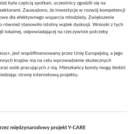
eż była częścią spotkań, uczestnicy zgodzili się na
sektorami. Zauważono, że inwestycje w rozwój kompetencji
owe dla efektywnego wsparcia młodzieży. Zwiększenie
 również stanowiło istotny wątek dyskusji. Wnioski z tych
i lokalnej, odpowiadającej na rzeczywiste potrzeby
us+, jest współfinansowany przez Unię Europejską, a jego
z innych krajów ma na celu wprowadzenie skutecznych
oraz osób pracujących z nią. Mieszkańcy Łomży mogą śledzić
iedzając stronę internetową projektu.
przez międzynarodowy projekt Y-CARE