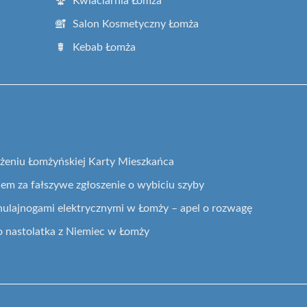
Kwiaciarnia Łomża
Salon Kosmetyczny Łomża
Kebab Łomża
żeniu Łomżyńskiej Karty Mieszkańca
dem za fałszywe zgłoszenie o wybiciu szyby
ulajnogami elektrycznymi w Łomży – apel o rozwagę
o nastolatka z Niemiec w Łomży