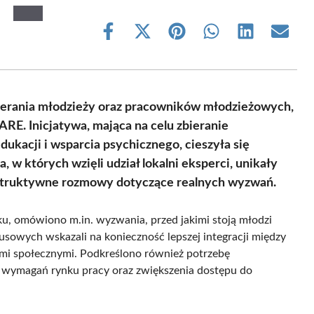
Share
Share
Share
Share
Share
Share
on
on
on
on
on
on
Facebook
X
Pinterest
WhatsApp
LinkedIn
Email
(Twitter)
ierania młodzieży oraz pracowników młodzieżowych,
RE. Inicjatywa, mająca na celu zbieranie
ukacji i wsparcia psychicznego, cieszyła się
 w których wzięli udział lokalni eksperci, unikały
onstruktywne rozmowy dotyczące realnych wyzwań.
ku, omówiono m.in. wyzwania, przed jakimi stoją młodzi
okusowych wskazali na konieczność lepszej integracji między
ami społecznymi. Podkreślono również potrzebę
wymagań rynku pracy oraz zwiększenia dostępu do