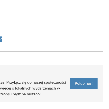
Share
on
Email
sze! Przyłącz się do naszej społeczności
Polub nas!
 więcej o lokalnych wydarzeniach w
stronę i bądź na bieżąco!