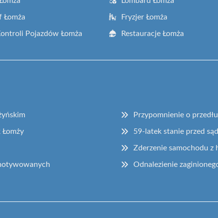
 Łomża
Lombard Łomża
f Łomża
Fryzjer Łomża
Kontroli Pojazdów Łomża
Restauracje Łomża
żyńskim
Przypomnienie o przedłu
k Łomży
59-latek stanie przed są
Zderzenie samochodu z h
 motywowanych
Odnalezienie zaginioneg