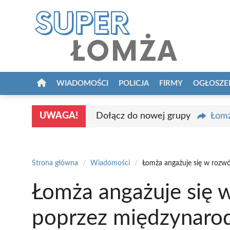
Przejdź
do
treści
WIADOMOŚCI
POLICJA
FIRMY
OGŁOSZE
UWAGA!
Dołącz do nowej grupy
Łomż
Strona główna
/
Wiadomości
/
Łomża angażuje się w rozw
Łomża angażuje się 
poprzez międzynaro