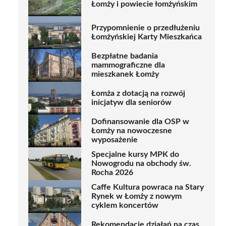
Łomży i powiecie łomżyńskim
Przypomnienie o przedłużeniu
Łomżyńskiej Karty Mieszkańca
Bezpłatne badania
mammograficzne dla
mieszkanek Łomży
Łomża z dotacją na rozwój
inicjatyw dla seniorów
Dofinansowanie dla OSP w
Łomży na nowoczesne
wyposażenie
Specjalne kursy MPK do
Nowogrodu na obchody św.
Rocha 2026
Caffe Kultura powraca na Stary
Rynek w Łomży z nowym
cyklem koncertów
Rekomendacje działań na czas