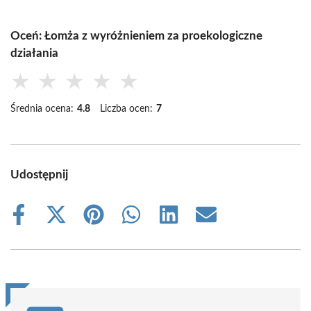
Oceń: Łomża z wyróżnieniem za proekologiczne
działania
★
★
★
★
★
Średnia ocena:
4.8
Liczba ocen:
7
Udostępnij
Share
Share
Share
Share
Share
Share
on
on
on
on
on
on
Facebook
X
Pinterest
WhatsApp
LinkedIn
Email
(Twitter)