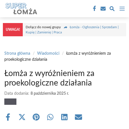
Przejdź
M
do
treści
Dołącz do nowej grupy
Łomża - Ogłoszenia | Sprzedam |
UWAGA!
Kupię | Zamienię | Praca
Strona główna
/
Wiadomości
/
Łomża z wyróżnieniem za
proekologiczne działania
Łomża z wyróżnieniem za
proekologiczne działania
Data dodania:
8 października 2025 r.
Share
Share
Share
Share
Share
Share
on
on
on
on
on
on
Facebook
X
Pinterest
WhatsApp
LinkedIn
Email