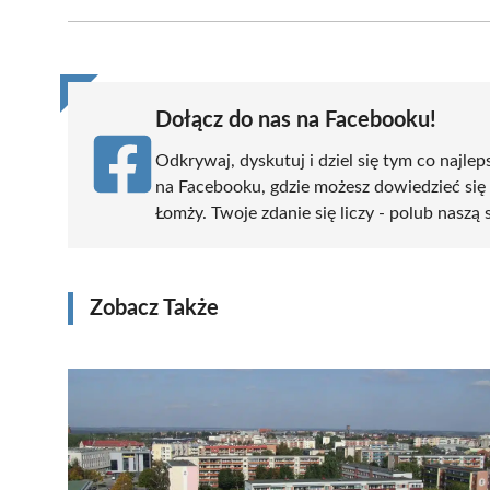
Facebook
X
Pinterest
WhatsApp
LinkedIn
(Twitter)
Dołącz do nas na Facebooku!
Odkrywaj, dyskutuj i dziel się tym co najlep
na Facebooku, gdzie możesz dowiedzieć się
Łomży. Twoje zdanie się liczy - polub naszą 
Zobacz Także