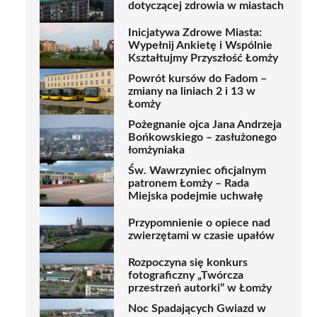
dotyczącej zdrowia w miastach
Inicjatywa Zdrowe Miasta:
Wypełnij Ankietę i Wspólnie
Kształtujmy Przyszłość Łomży
Powrót kursów do Fadom –
zmiany na liniach 2 i 13 w
Łomży
Pożegnanie ojca Jana Andrzeja
Bońkowskiego – zasłużonego
łomżyniaka
Św. Wawrzyniec oficjalnym
patronem Łomży – Rada
Miejska podejmie uchwałę
Przypomnienie o opiece nad
zwierzętami w czasie upałów
Rozpoczyna się konkurs
fotograficzny „Twórcza
przestrzeń autorki” w Łomży
Noc Spadających Gwiazd w