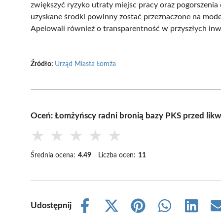
zwiększyć ryzyko utraty miejsc pracy oraz pogorszenia 
uzyskane środki powinny zostać przeznaczone na modern
Apelowali również o transparentność w przyszłych inw
Źródło:
Urząd Miasta Łomża
Oceń: Łomżyńscy radni bronią bazy PKS przed likw
★
★
★
★
★
Średnia ocena:
4.49
Liczba ocen:
11
Udostępnij
Share
Share
Share
Share
Share
on
on
on
on
on