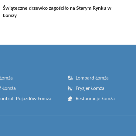
Świąteczne drzewko zagościło na Starym Rynku w
Łomży
 Łomża
Lombard Łomża
f Łomża
Fryzjer Łomża
Kontroli Pojazdów Łomża
Restauracje Łomża