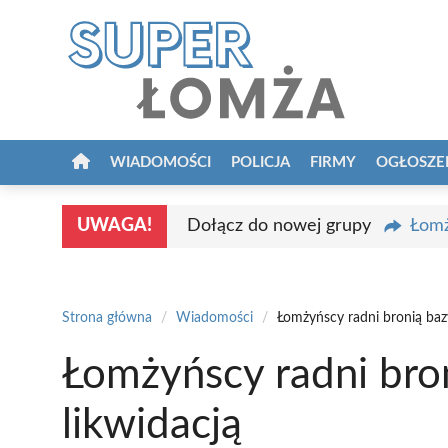
Przejdź
do
treści
WIADOMOŚCI
POLICJA
FIRMY
OGŁOSZE
UWAGA!
Dołącz do nowej grupy
Łomż
Strona główna
/
Wiadomości
/
Łomżyńscy radni bronią baz
Łomżyńscy radni bro
likwidacją