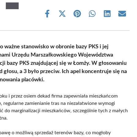
Share
Share
Share
Share
Share
Share
on
on
on
on
on
on
Facebook
X
Pinterest
WhatsApp
LinkedIn
Email
(Twitter)
to ważne stanowisko w obronie bazy PKS i jej
planami Urzędu Marszałkowskiego Województwa
cji bazy PKS znajdującej się w Łomży. W głosowaniu
głosu, a 3 było przeciw. Ich apel koncentruje się na
nowania placówki.
 roku i przez osiem dekad firma zapewniała mieszkańcom
, regularne zamienianie tras na niezałatwione wymogi
 do marginalizacji mieszkańców, szczególnie tych z małych
tna.
bawę o możliwą sprzedaż terenów bazy, co mogłoby