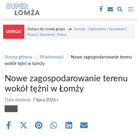
Przejdź
M
do
treści
Dołącz do nowej grupy
Łomża - Ogłoszenia | Sprzedam |
UWAGA!
Kupię | Zamienię | Praca
Strona główna
/
Wiadomości
/
Nowe zagospodarowanie terenu
wokół tężni w Łomży
Nowe zagospodarowanie terenu
wokół tężni w Łomży
Data dodania:
7 lipca 2026 r.
Share
Share
Share
Share
Share
Share
on
on
on
on
on
on
Facebook
X
Pinterest
WhatsApp
LinkedIn
Email