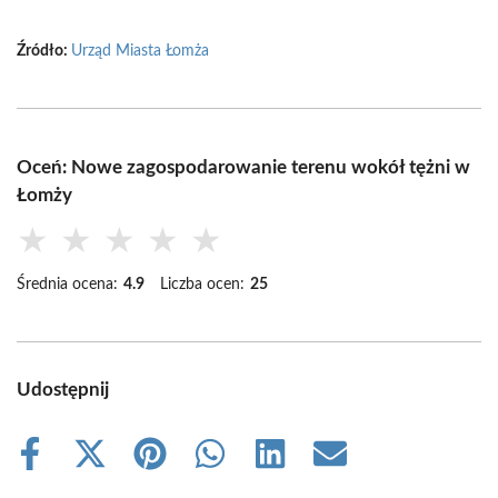
Źródło:
Urząd Miasta Łomża
Oceń: Nowe zagospodarowanie terenu wokół tężni w
Łomży
★
★
★
★
★
Średnia ocena:
4.9
Liczba ocen:
25
Udostępnij
Share
Share
Share
Share
Share
Share
on
on
on
on
on
on
Facebook
X
Pinterest
WhatsApp
LinkedIn
Email