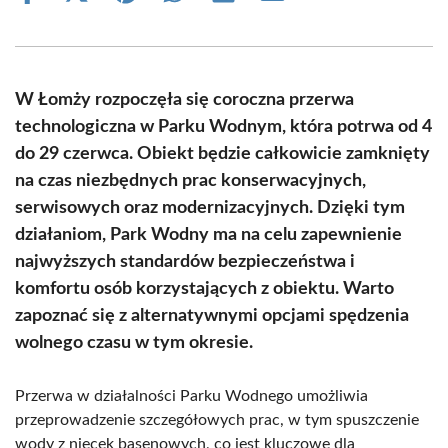
on
on
on
on
on
on
Facebook
X
Pinterest
WhatsApp
LinkedIn
Email
(Twitter)
W Łomży rozpoczęła się coroczna przerwa
technologiczna w Parku Wodnym, która potrwa od 4
do 29 czerwca. Obiekt będzie całkowicie zamknięty
na czas niezbędnych prac konserwacyjnych,
serwisowych oraz modernizacyjnych. Dzięki tym
działaniom, Park Wodny ma na celu zapewnienie
najwyższych standardów bezpieczeństwa i
komfortu osób korzystających z obiektu. Warto
zapoznać się z alternatywnymi opcjami spędzenia
wolnego czasu w tym okresie.
Przerwa w działalności Parku Wodnego umożliwia
przeprowadzenie szczegółowych prac, w tym spuszczenie
wody z niecek basenowych, co jest kluczowe dla