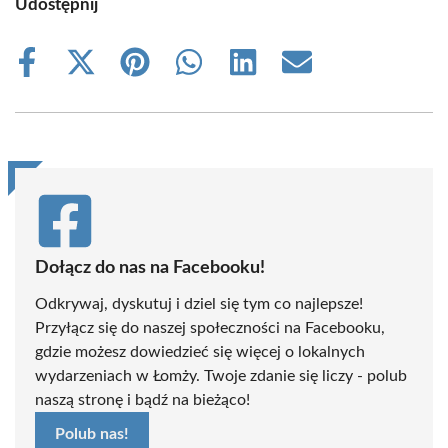
Udostępnij
Share
Share
Share
Share
Share
Share
on
on
on
on
on
on
Facebook
X
Pinterest
WhatsApp
LinkedIn
Email
(Twitter)
Dołącz do nas na Facebooku!
Odkrywaj, dyskutuj i dziel się tym co najlepsze!
Przyłącz się do naszej społeczności na Facebooku,
gdzie możesz dowiedzieć się więcej o lokalnych
wydarzeniach w Łomży. Twoje zdanie się liczy - polub
naszą stronę i bądź na bieżąco!
Polub nas!