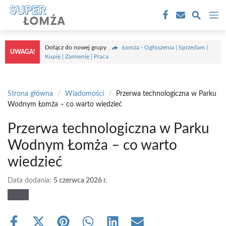
Przejdź
M
do
treści
Dołącz do nowej grupy
Łomża - Ogłoszenia | Sprzedam |
UWAGA!
Kupię | Zamienię | Praca
Strona główna
/
Wiadomości
/
Przerwa technologiczna w Parku
Wodnym Łomża – co warto wiedzieć
Przerwa technologiczna w Parku
Wodnym Łomża – co warto
wiedzieć
Data dodania:
5 czerwca 2026 r.
Share
Share
Share
Share
Share
Share