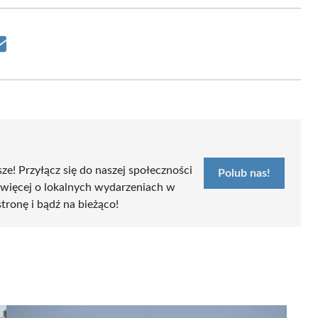
Share
on
Email
sze! Przyłącz się do naszej społeczności
Polub nas!
 więcej o lokalnych wydarzeniach w
stronę i bądź na bieżąco!