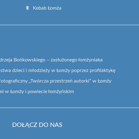
Kebab Łomża
drzeja Bońkowskiego – zasłużonego łomżyniaka
twa dzieci i młodzieży w Łomży poprzez profilaktykę
fotograficzny „Twórcza przestrzeń autorki” w Łomży
mi w Łomży i powiecie łomżyńskim
DOŁĄCZ DO NAS