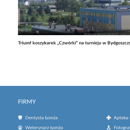
Triumf koszykarek „Czwórki” na turnieju w Bydgoszcz
FIRMY
Dentysta Łomża
Apteka
Weterynarz Łomża
Fotogra