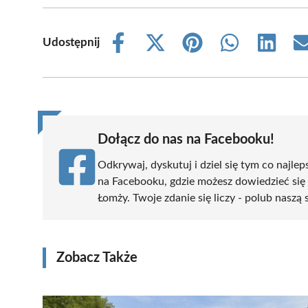
Udostępnij
Share
Share
Share
Share
Share
on
on
on
on
on
Facebook
X
Pinterest
WhatsApp
LinkedIn
(Twitter)
Dołącz do nas na Facebooku!
Odkrywaj, dyskutuj i dziel się tym co najlep
na Facebooku, gdzie możesz dowiedzieć się
Łomży. Twoje zdanie się liczy - polub naszą 
Zobacz Także