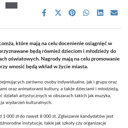
Share
Share
Share
Share
Share
Share
on
on
on
on
on
on
Facebook
X
Pinterest
WhatsApp
LinkedIn
Email
(Twitter)
omża, które mają na celu docenienie osiągnięć w
a przyznawane będą również dzieciom i młodzieży do
wkach oświatowych. Nagrody mają na celu promowanie
tórzy wnosić będą wkład w życie miasta.
bejmujących zarówno osoby indywidualne, jak i grupy oraz
ami oraz animatorami kultury, a także dzieciami i młodzieżą,
działań artystycznych w obszarach takich jak muzyka,
zacja wydarzeń kulturalnych.
 1 000 zł do nawet 8 000 zł. Zgłaszanie kandydatów jest
żnorodne instytucje, takie jak szkoły czy organizacje