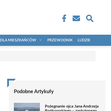
DLA MIESZKAŃCÓW
PRZEWODNIK
LUDZIE
Podobne Artykuły
Pożegnanie ojca Jana Andrzeja
Bońkowskiego – zasłużonego