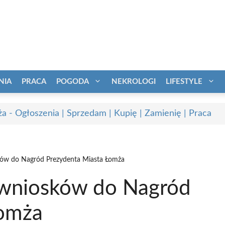
NIA
PRACA
POGODA
NEKROLOGI
LIFESTYLE
a - Ogłoszenia | Sprzedam | Kupię | Zamienię | Praca
ków do Nagród Prezydenta Miasta Łomża
 wniosków do Nagród
Łomża