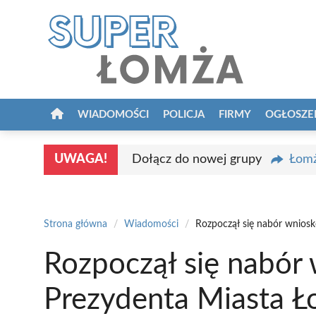
Przejdź
do
treści
WIADOMOŚCI
POLICJA
FIRMY
OGŁOSZE
UWAGA!
Dołącz do nowej grupy
Łomż
Strona główna
/
Wiadomości
/
Rozpoczął się nabór wnios
Rozpoczął się nabór
Prezydenta Miasta 