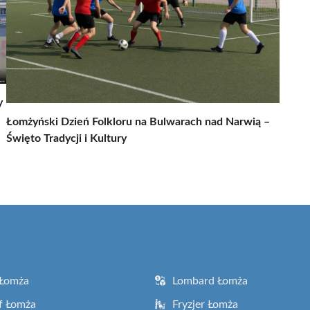
y
Łomżyński Dzień Folkloru na Bulwarach nad Narwią –
Święto Tradycji i Kultury
 Łomża
Lombard Łomża
f Łomża
Fryzjer Łomża