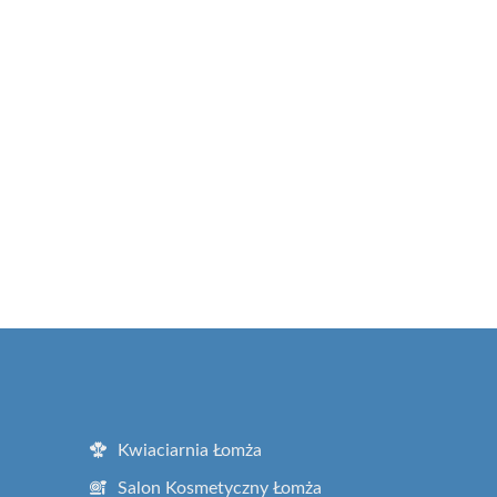
Kwiaciarnia Łomża
Salon Kosmetyczny Łomża