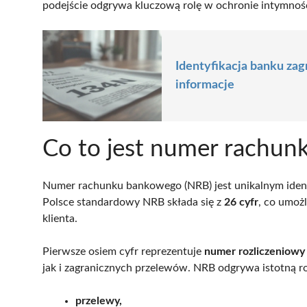
podejście odgrywa kluczową rolę w ochronie intymnośc
Identyfikacja banku za
informacje
Co to jest numer rachu
Numer rachunku bankowego (NRB) jest unikalnym ident
Polsce standardowy NRB składa się z
26 cyfr
, co umoż
klienta.
Pierwsze osiem cyfr reprezentuje
numer rozliczeniowy
jak i zagranicznych przelewów. NRB odgrywa istotną rol
przelewy,