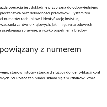
każda operacja jest dokładnie przypisana do odpowiedniego
zpieczeństwa oraz dokładności przelewów. System ten
i numerów rachunków i identyfikację instytucji
rowadzania zarówno krajowych, jak i międzynarodowych
e przebiegają sprawnie, a ryzyko popełnienia błędów
st powiązany z numerem
wego
, stanowi istotny standard służący do identyfikacji kont
ych. W Polsce ten numer składa się z
28 znaków
, które