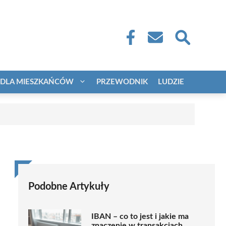
DLA MIESZKAŃCÓW
PRZEWODNIK
LUDZIE
Podobne Artykuły
IBAN – co to jest i jakie ma
znaczenie w transakcjach