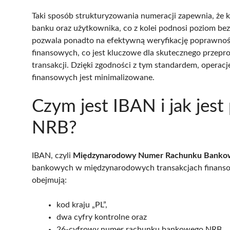
Taki sposób strukturyzowania numeracji zapewnia, że 
banku oraz użytkownika, co z kolei podnosi poziom be
pozwala ponadto na efektywną weryfikację poprawnośc
finansowych, co jest kluczowe dla skutecznego przep
transakcji. Dzięki zgodności z tym standardem, operacj
finansowych jest minimalizowane.
Czym jest IBAN i jak je
NRB?
IBAN, czyli
Międzynarodowy Numer Rachunku Banko
bankowych w międzynarodowych transakcjach finansow
obejmują:
kod kraju „PL”,
dwa cyfry kontrolne oraz
26-cyfrowy numer rachunku bankowego NRB.