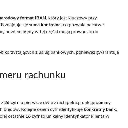
narodowy format IBAN
, który jest kluczowy przy
B znajduje się
suma kontrolna
, co pozwala na łatwe
tne, bowiem błędy w tej części mogą prowadzić do
b korzystających z usług bankowych, ponieważ gwarantuje
umeru rachunku
 z
26 cyfr
, a pierwsze dwie z nich pełnią funkcję
summy
h błędów. Kolejne osiem cyfr identyfikuje
konkretny bank
,
olei ostatnie
16 cyfr
to unikalny identyfikator klienta w