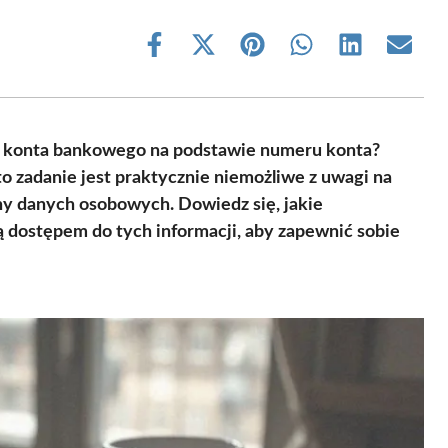
Share
Share
Share
Share
Share
Share
on
on
on
on
on
on
Facebook
X
Pinterest
WhatsApp
LinkedIn
Email
(Twitter)
ela konta bankowego na podstawie numeru konta?
to zadanie jest praktycznie niemożliwe z uwagi na
ny danych osobowych. Dowiedz się, jakie
ą dostępem do tych informacji, aby zapewnić sobie