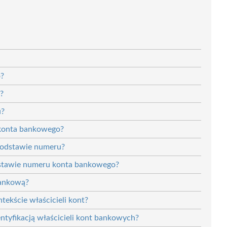
o?
?
u?
 konta bankowego?
 podstawie numeru?
odstawie numeru konta bankowego?
bankową?
tekście właścicieli kont?
entyfikacją właścicieli kont bankowych?