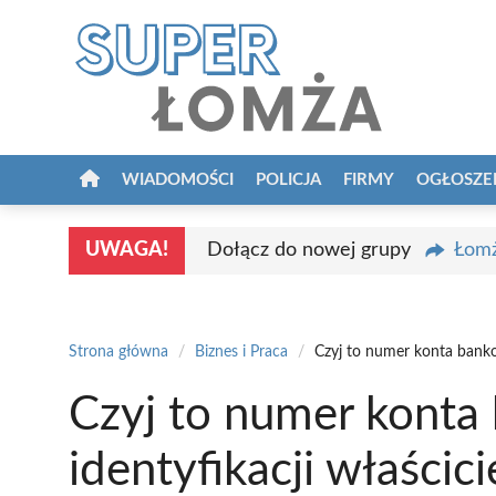
Przejdź
do
treści
WIADOMOŚCI
POLICJA
FIRMY
OGŁOSZE
UWAGA!
Dołącz do nowej grupy
Łomż
Strona główna
/
Biznes i Praca
/
Czyj to numer konta banko
Czyj to numer kont
identyfikacji właścici