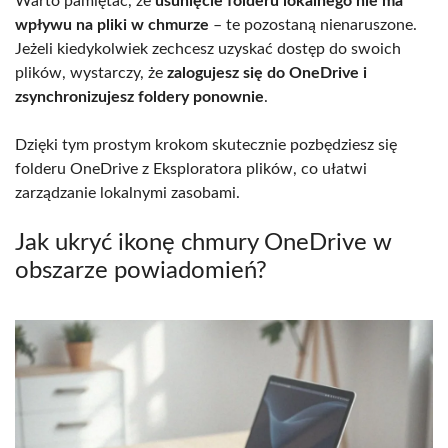
Warto pamiętać, że
usunięcie folderu lokalnego nie ma
wpływu na pliki w chmurze
– te pozostaną nienaruszone.
Jeżeli kiedykolwiek zechcesz uzyskać dostęp do swoich
plików, wystarczy, że
zalogujesz się do OneDrive i
zsynchronizujesz foldery ponownie
.
Dzięki tym prostym krokom skutecznie pozbędziesz się
folderu OneDrive z Eksploratora plików, co ułatwi
zarządzanie lokalnymi zasobami.
Jak ukryć ikonę chmury OneDrive w
obszarze powiadomień?