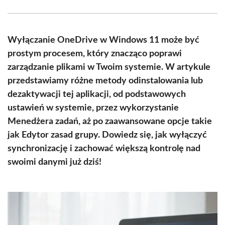
Facebook
X
Pinterest
WhatsApp
LinkedIn
Email
(Twitter)
Wyłączanie OneDrive w Windows 11 może być
prostym procesem, który znacząco poprawi
zarządzanie plikami w Twoim systemie. W artykule
przedstawiamy różne metody odinstalowania lub
dezaktywacji tej aplikacji, od podstawowych
ustawień w systemie, przez wykorzystanie
Menedżera zadań, aż po zaawansowane opcje takie
jak Edytor zasad grupy. Dowiedz się, jak wyłączyć
synchronizację i zachować większą kontrolę nad
swoimi danymi już dziś!