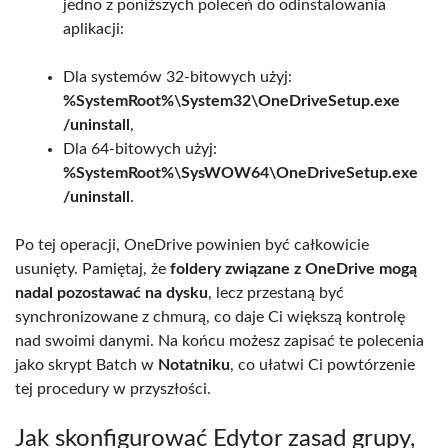
jedno z poniższych poleceń do odinstalowania
aplikacji:
Dla systemów 32-bitowych użyj:
%SystemRoot%\System32\OneDriveSetup.exe
/uninstall
,
Dla 64-bitowych użyj:
%SystemRoot%\SysWOW64\OneDriveSetup.exe
/uninstall
.
Po tej operacji, OneDrive powinien być całkowicie
usunięty. Pamiętaj, że
foldery związane z OneDrive mogą
nadal pozostawać na dysku
, lecz przestaną być
synchronizowane z chmurą, co daje Ci większą kontrolę
nad swoimi danymi. Na końcu możesz zapisać te polecenia
jako skrypt Batch w
Notatniku
, co ułatwi Ci powtórzenie
tej procedury w przyszłości.
Jak skonfigurować Edytor zasad grupy,