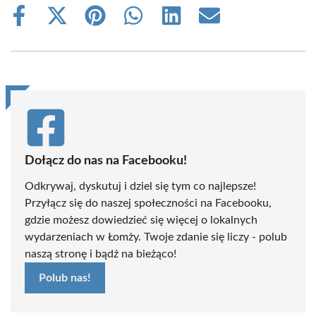
Share
Share
Share
Share
Share
Share
on
on
on
on
on
on
Facebook
X
Pinterest
WhatsApp
LinkedIn
Email
(Twitter)
Dołącz do nas na Facebooku!
Odkrywaj, dyskutuj i dziel się tym co najlepsze!
Przyłącz się do naszej społeczności na Facebooku,
gdzie możesz dowiedzieć się więcej o lokalnych
wydarzeniach w Łomży. Twoje zdanie się liczy - polub
naszą stronę i bądź na bieżąco!
Polub nas!