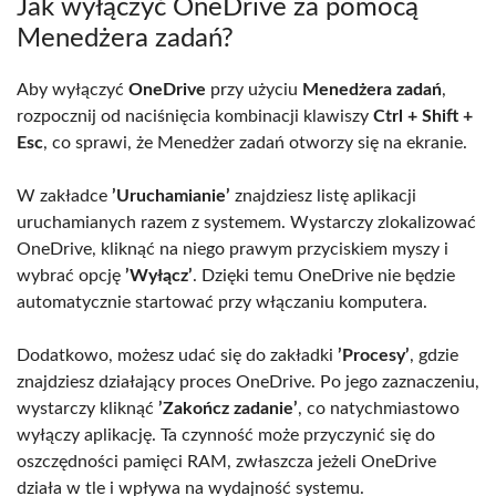
Jak wyłączyć OneDrive za pomocą
Menedżera zadań?
Aby wyłączyć
OneDrive
przy użyciu
Menedżera zadań
,
rozpocznij od naciśnięcia kombinacji klawiszy
Ctrl + Shift +
Esc
, co sprawi, że Menedżer zadań otworzy się na ekranie.
W zakładce
’Uruchamianie’
znajdziesz listę aplikacji
uruchamianych razem z systemem. Wystarczy zlokalizować
OneDrive, kliknąć na niego prawym przyciskiem myszy i
wybrać opcję
’Wyłącz’
. Dzięki temu OneDrive nie będzie
automatycznie startować przy włączaniu komputera.
Dodatkowo, możesz udać się do zakładki
’Procesy’
, gdzie
znajdziesz działający proces OneDrive. Po jego zaznaczeniu,
wystarczy kliknąć
’Zakończ zadanie’
, co natychmiastowo
wyłączy aplikację. Ta czynność może przyczynić się do
oszczędności pamięci RAM, zwłaszcza jeżeli OneDrive
działa w tle i wpływa na wydajność systemu.