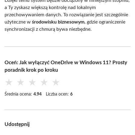
Dzięki temu system będzie obciążony w mniejszym stopniu,
a Ty zyskasz większą kontrolę nad lokalnym
przechowywaniem danych. To rozwiązanie jest szczególnie
użyteczne w
środowisku biznesowym
, gdzie ograniczenie
synchronizacji z chmurą bywa niezbędne.
Oceń: Jak wyłączyć OneDrive w Windows 11? Prosty
poradnik krok po kroku
★
★
★
★
★
Średnia ocena:
4.94
Liczba ocen:
6
Udostępnij