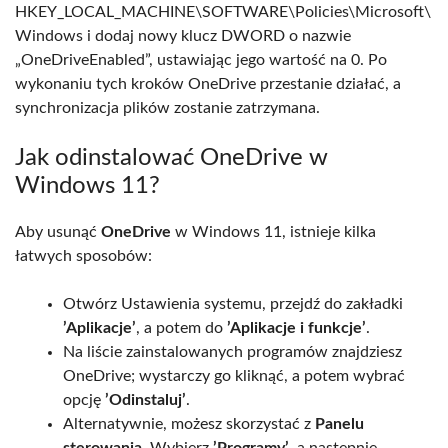
HKEY_LOCAL_MACHINE\SOFTWARE\Policies\Microsoft\
Windows i dodaj nowy klucz DWORD o nazwie
„OneDriveEnabled”, ustawiając jego wartość na 0. Po
wykonaniu tych kroków OneDrive przestanie działać, a
synchronizacja plików zostanie zatrzymana.
Jak odinstalować OneDrive w
Windows 11?
Aby usunąć
OneDrive
w Windows 11, istnieje kilka
łatwych sposobów:
Otwórz Ustawienia systemu, przejdź do zakładki
’Aplikacje’
, a potem do
’Aplikacje i funkcje’
.
Na liście zainstalowanych programów znajdziesz
OneDrive; wystarczy go kliknąć, a potem wybrać
opcję
’Odinstaluj’
.
Alternatywnie, możesz skorzystać z
Panelu
sterowania
. Wybierz
’Programy’
, a następnie