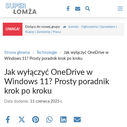
Przejdź
M
do
treści
Dołącz do nowej grupy
Łomża - Ogłoszenia | Sprzedam |
UWAGA!
Kupię | Zamienię | Praca
Strona główna
/
Technologie
/
Jak wyłączyć OneDrive w
Windows 11? Prosty poradnik krok po kroku
Jak wyłączyć OneDrive w
Windows 11? Prosty poradnik
krok po kroku
Data dodania:
11 czerwca 2025 r.
Share
Share
Share
Share
Share
Share
on
on
on
on
on
on