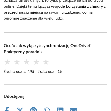
oznacza utraty danych; to tylko przełączenie ich do trybu
online. Dzięki temu łączysz
wygodę korzystania z chmury
z
oszczędnością miejsca
na swoim urządzeniu, co ma
ogromne znaczenie dla wielu ludzi.
Oceń: Jak wyłączyć synchronizację OneDrive?
Praktyczny poradnik
★
★
★
★
★
Średnia ocena:
4.95
Liczba ocen:
16
Udostępnij