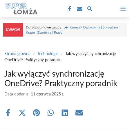
Przejdź
M
do
treści
Dołącz do nowej grupy
Łomża - Ogłoszenia | Sprzedam |
UWAGA!
Kupię | Zamienię | Praca
Strona główna
/
Technologie
/
Jak wyłączyć synchronizację
OneDrive? Praktyczny poradnik
Jak wyłączyć synchronizację
OneDrive? Praktyczny poradnik
Data dodania:
11 czerwca 2025 r.
Share
Share
Share
Share
Share
Share
on
on
on
on
on
on
Facebook
X
Pinterest
WhatsApp
LinkedIn
Email
(Twitter)