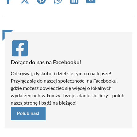
Share
Share
Share
Share
Share
Share
on
on
on
on
on
on
Facebook
X
Pinterest
WhatsApp
LinkedIn
Email
(Twitter)
Dołącz do nas na Facebooku!
Odkrywaj, dyskutuj i dziel się tym co najlepsze!
Przyłącz się do naszej społeczności na Facebooku,
gdzie możesz dowiedzieć się więcej o lokalnych
wydarzeniach w Łomży. Twoje zdanie się liczy - polub
naszą stronę i bądź na bieżąco!
Polub nas!