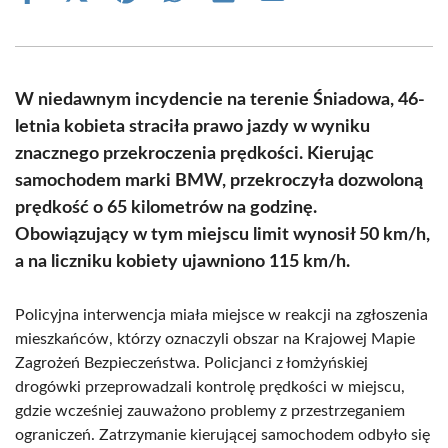
on
on
on
on
on
on
Facebook
X
Pinterest
WhatsApp
LinkedIn
Email
(Twitter)
W niedawnym incydencie na terenie Śniadowa, 46-
letnia kobieta straciła prawo jazdy w wyniku
znacznego przekroczenia prędkości. Kierując
samochodem marki BMW, przekroczyła dozwoloną
prędkość o 65 kilometrów na godzinę.
Obowiązujący w tym miejscu limit wynosił 50 km/h,
a na liczniku kobiety ujawniono 115 km/h.
Policyjna interwencja miała miejsce w reakcji na zgłoszenia
mieszkańców, którzy oznaczyli obszar na Krajowej Mapie
Zagrożeń Bezpieczeństwa. Policjanci z łomżyńskiej
drogówki przeprowadzali kontrolę prędkości w miejscu,
gdzie wcześniej zauważono problemy z przestrzeganiem
ograniczeń. Zatrzymanie kierującej samochodem odbyło się