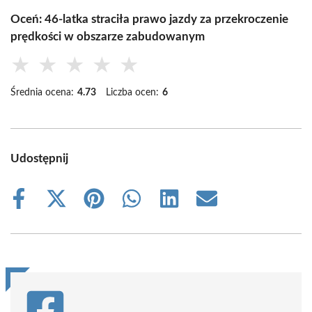
Oceń: 46-latka straciła prawo jazdy za przekroczenie
prędkości w obszarze zabudowanym
★
★
★
★
★
Średnia ocena:
4.73
Liczba ocen:
6
Udostępnij
Share
Share
Share
Share
Share
Share
on
on
on
on
on
on
Facebook
X
Pinterest
WhatsApp
LinkedIn
Email
(Twitter)