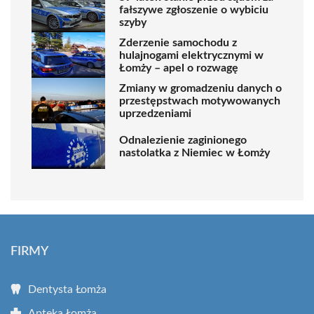
fałszywe zgłoszenie o wybiciu
szyby
Zderzenie samochodu z
hulajnogami elektrycznymi w
Łomży – apel o rozwagę
Zmiany w gromadzeniu danych o
przestępstwach motywowanych
uprzedzeniami
Odnalezienie zaginionego
nastolatka z Niemiec w Łomży
FIRMY
Dentysta Łomża
Apteka Łomża