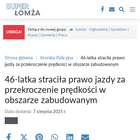
Przejdź
M
do
treści
Dołącz do nowej grupy
Łomża - Ogłoszenia | Sprzedam |
UWAGA!
Kupię | Zamienię | Praca
Strona główna
/
Kronika Policyjna
/
46-latka straciła prawo
jazdy za przekroczenie prędkości w obszarze zabudowanym
46-latka straciła prawo jazdy za
przekroczenie prędkości w
obszarze zabudowanym
Data dodania:
7 sierpnia 2025 r.
Share
Share
Share
Share
Share
Share