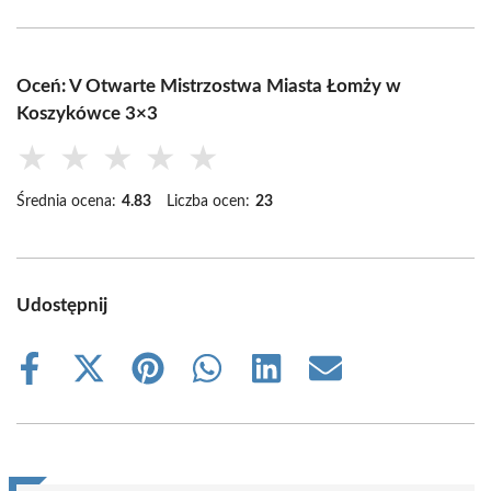
Oceń: V Otwarte Mistrzostwa Miasta Łomży w
Koszykówce 3×3
★
★
★
★
★
Średnia ocena:
4.83
Liczba ocen:
23
Udostępnij
Share
Share
Share
Share
Share
Share
on
on
on
on
on
on
Facebook
X
Pinterest
WhatsApp
LinkedIn
Email
(Twitter)