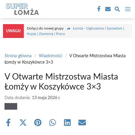
Przejdź
M
do
treści
Dołącz do nowej grupy
Łomża - Ogłoszenia | Sprzedam |
UWAGA!
Kupię | Zamienię | Praca
Strona główna
/
Wiadomości
/
V Otwarte Mistrzostwa Miasta
Łomży w Koszykówce 3×3
V Otwarte Mistrzostwa Miasta
Łomży w Koszykówce 3×3
Data dodania:
13 maja 2026 r.
Share
Share
Share
Share
Share
Share
on
on
on
on
on
on
Facebook
X
Pinterest
WhatsApp
LinkedIn
Email