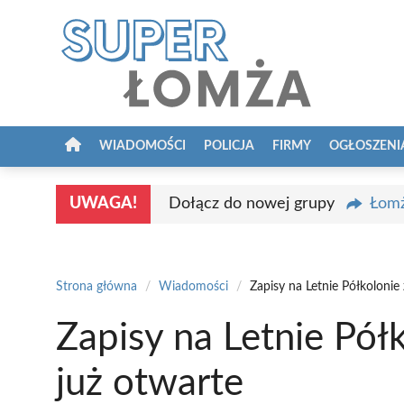
Przejdź
do
treści
WIADOMOŚCI
POLICJA
FIRMY
OGŁOSZENI
UWAGA!
Dołącz do nowej grupy
Łomż
Strona główna
/
Wiadomości
/
Zapisy na Letnie Półkoloni
Zapisy na Letnie Pó
już otwarte