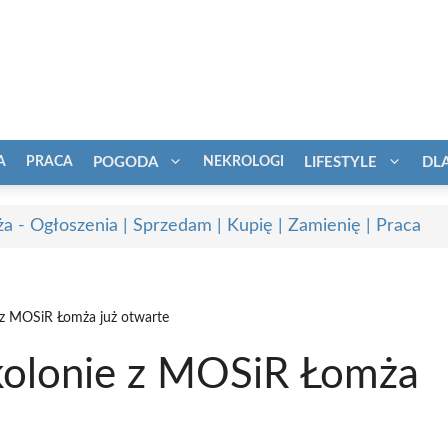
A
PRACA
POGODA
NEKROLOGI
LIFESTYLE
DL
a - Ogłoszenia | Sprzedam | Kupię | Zamienię | Praca
e z MOSiR Łomża już otwarte
łkolonie z MOSiR Łomża