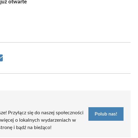
już otwarte
Share
on
Email
sze! Przyłącz się do naszej społeczności
Polub nas!
 więcej o lokalnych wydarzeniach w
stronę i bądź na bieżąco!