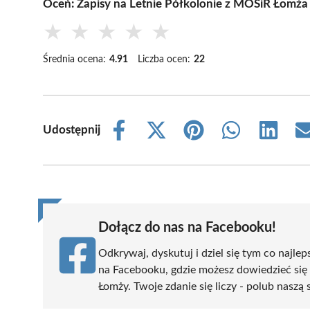
Oceń: Zapisy na Letnie Półkolonie z MOSiR Łomża 
★
★
★
★
★
Średnia ocena:
4.91
Liczba ocen:
22
Udostępnij
Share
Share
Share
Share
Share
on
on
on
on
on
Facebook
X
Pinterest
WhatsApp
LinkedIn
(Twitter)
Dołącz do nas na Facebooku!
Odkrywaj, dyskutuj i dziel się tym co najlep
na Facebooku, gdzie możesz dowiedzieć się
Łomży. Twoje zdanie się liczy - polub naszą 