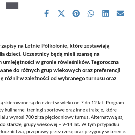
Share
Share
Share
Share
Share
Share
on
on
on
on
on
on
Facebook
X
Pinterest
WhatsApp
LinkedIn
Email
(Twitter)
apisy na Letnie Półkolonie, które zestawiają
dzieci. Uczestnicy będą mieli szansę na
 umiejętności w gronie rówieśników. Tegoroczna
owane do różnych grup wiekowych oraz preferencji
ię różnił w zależności od wybranego turnusu oraz
ną skierowane są do dzieci w wieku od 7 do 12 lat. Program
ty kulinarne, treningi sportowe oraz inne atrakcje, które
łu wynosi 700 zł za pięciodniowy turnus. Alternatywą są
 do starszej grupy wiekowej – 9-14 lat. W tym przypadku
z łucznictwa, przeprawy przez rzekę oraz przygody w terenie.