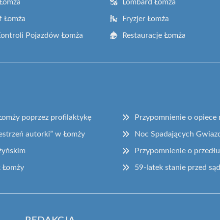
 Łomża
Lombard Łomża
f Łomża
Fryzjer Łomża
Kontroli Pojazdów Łomża
Restauracje Łomża
Łomży poprzez profilaktykę
Przypomnienie o opiece 
estrzeń autorki” w Łomży
Noc Spadających Gwiazd
żyńskim
Przypomnienie o przedłu
k Łomży
59-latek stanie przed są