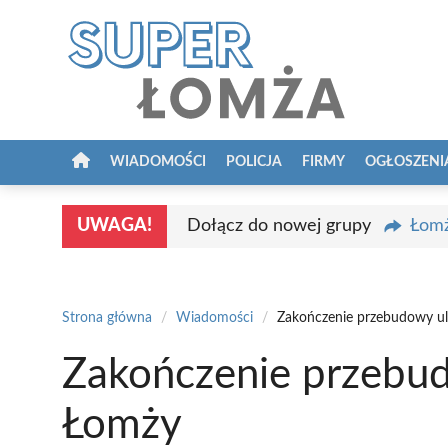
Przejdź
do
treści
WIADOMOŚCI
POLICJA
FIRMY
OGŁOSZENI
UWAGA!
Dołącz do nowej grupy
Łomż
Strona główna
/
Wiadomości
/
Zakończenie przebudowy ul
Zakończenie przebud
Łomży