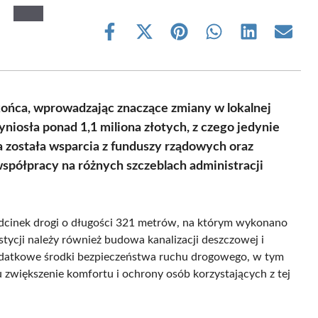
Share
Share
Share
Share
Share
Share
on
on
on
on
on
on
Facebook
X
Pinterest
WhatsApp
LinkedIn
Email
(Twitter)
ońca, wprowadzając znaczące zmiany w lokalnej
niosła ponad 1,1 miliona złotych, z czego jedynie
a została wsparcia z funduszy rządowych oraz
spółpracy na różnych szczeblach administracji
inek drogi o długości 321 metrów, na którym wykonano
stycji należy również budowa kanalizacji deszczowej i
Dodatkowe środki bezpieczeństwa ruchu drogowego, w tym
 zwiększenie komfortu i ochrony osób korzystających z tej