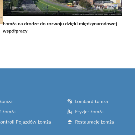
Łomża na drodze do rozwoju dzięki międzynarodowej
współpracy
 Łomża
Lombard Łomża
f Łomża
Fryzjer Łomża
Kontroli Pojazdów Łomża
Restauracje Łomża