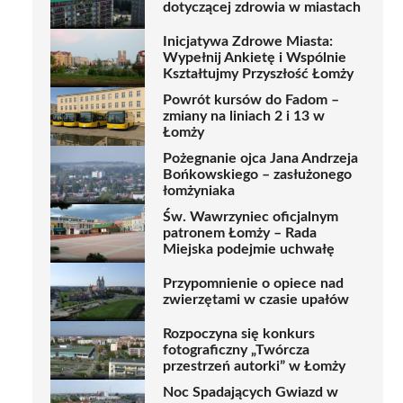
dotyczącej zdrowia w miastach
Inicjatywa Zdrowe Miasta:
Wypełnij Ankietę i Wspólnie
Kształtujmy Przyszłość Łomży
Powrót kursów do Fadom –
zmiany na liniach 2 i 13 w
Łomży
Pożegnanie ojca Jana Andrzeja
Bońkowskiego – zasłużonego
łomżyniaka
Św. Wawrzyniec oficjalnym
patronem Łomży – Rada
Miejska podejmie uchwałę
Przypomnienie o opiece nad
zwierzętami w czasie upałów
Rozpoczyna się konkurs
fotograficzny „Twórcza
przestrzeń autorki” w Łomży
Noc Spadających Gwiazd w