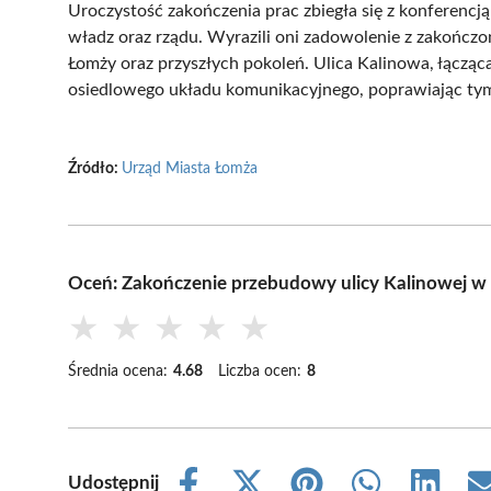
Uroczystość zakończenia prac zbiegła się z konferencją
władz oraz rządu. Wyrazili oni zadowolenie z zakończon
Łomży oraz przyszłych pokoleń. Ulica Kalinowa, łącząca
osiedlowego układu komunikacyjnego, poprawiając tym 
Źródło:
Urząd Miasta Łomża
Oceń: Zakończenie przebudowy ulicy Kalinowej w
★
★
★
★
★
Średnia ocena:
4.68
Liczba ocen:
8
Udostępnij
Share
Share
Share
Share
Share