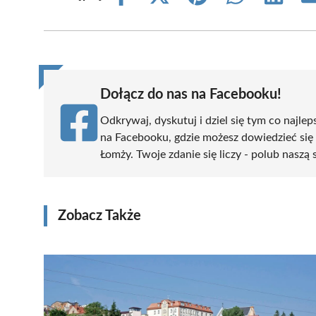
on
on
on
on
on
Facebook
X
Pinterest
WhatsApp
LinkedIn
(Twitter)
Dołącz do nas na Facebooku!
Odkrywaj, dyskutuj i dziel się tym co najlep
na Facebooku, gdzie możesz dowiedzieć się
Łomży. Twoje zdanie się liczy - polub naszą 
Zobacz Także