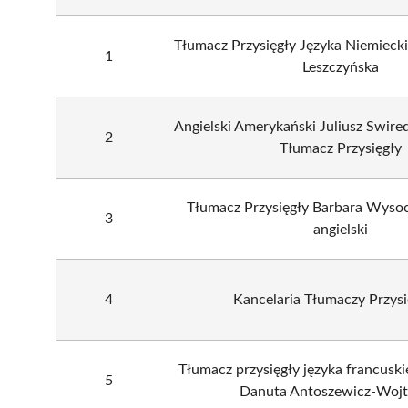
Tłumacz Przysięgły Języka Niemieck
1
Leszczyńska
Angielski Amerykański Juliusz Swire
2
Tłumacz Przysięgły
Tłumacz Przysięgły Barbara Wysocz
3
angielski
4
Kancelaria Tłumaczy Przys
Tłumacz przysięgły języka francuski
5
Danuta Antoszewicz-Wojt