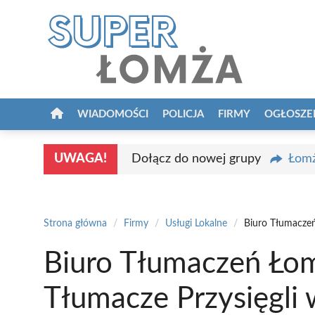
Przejdź
do
treści
WIADOMOŚCI
POLICJA
FIRMY
OGŁOSZE
UWAGA!
Dołącz do nowej grupy
Łomż
Strona główna
/
Firmy
/
Usługi Lokalne
/
Biuro Tłumaczeń
Biuro Tłumaczeń Łom
Tłumacze Przysięgli