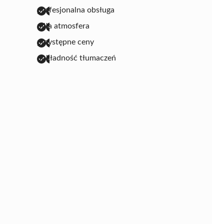
profesjonalna obsługa
miła atmosfera
przystępne ceny
dokładność tłumaczeń