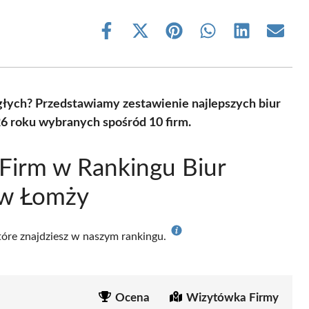
Share
Share
Share
Share
Share
Share
on
on
on
on
on
on
Facebook
X
Pinterest
WhatsApp
LinkedIn
Email
(Twitter)
głych? Przedstawiamy zestawienie najlepszych biur
6 roku wybranych spośród 10 firm.
Firm w Rankingu Biur
 w Łomży
które znajdziesz w naszym rankingu.
Ocena
Wizytówka Firmy