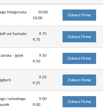
iego Małgorzata
10.00
Zobacz Firmę
10.00
doff vel Świredo
9.75
Zobacz Firmę
9.75
arska - język
9.50
Zobacz Firmę
9.50
9.25
ięgłych
Zobacz Firmę
9.25
ego i włoskiego
9.00
Zobacz Firmę
aszek
9.00