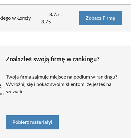
8.75
ckiego w Łomży
Zobacz Firmę
8.75
Znalazłeś swoją firmę w rankingu?
Twoja firma zajmuje miejsce na podium w rankingu?
Wyróżnij się i pokaż swoim klientom, że jesteś na
ź
szczycie!
ym
Pobierz materiały!