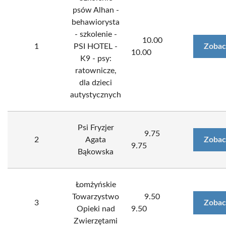
psów Alhan -
behawiorysta
- szkolenie -
10.00
1
PSI HOTEL -
Zobac
10.00
K9 - psy:
ratownicze,
dla dzieci
autystycznych
Psi Fryzjer
9.75
2
Agata
Zobac
9.75
Bąkowska
Łomżyńskie
Towarzystwo
9.50
3
Zobac
Opieki nad
9.50
Zwierzętami