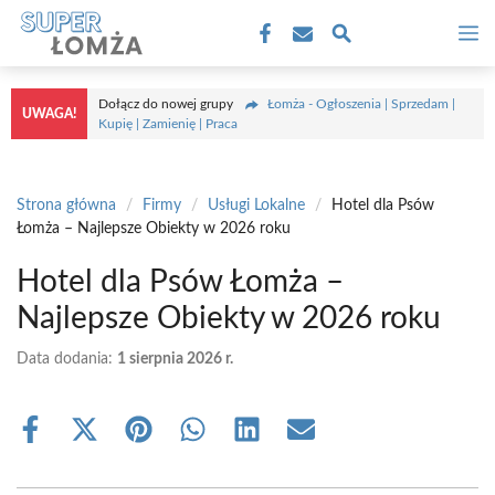
Przejdź
M
do
treści
Dołącz do nowej grupy
Łomża - Ogłoszenia | Sprzedam |
UWAGA!
Kupię | Zamienię | Praca
Strona główna
/
Firmy
/
Usługi Lokalne
/
Hotel dla Psów
Łomża – Najlepsze Obiekty w 2026 roku
Hotel dla Psów Łomża –
Najlepsze Obiekty w 2026 roku
Data dodania:
1 sierpnia 2026 r.
Share
Share
Share
Share
Share
Share
on
on
on
on
on
on
Facebook
X
Pinterest
WhatsApp
LinkedIn
Email
(Twitter)