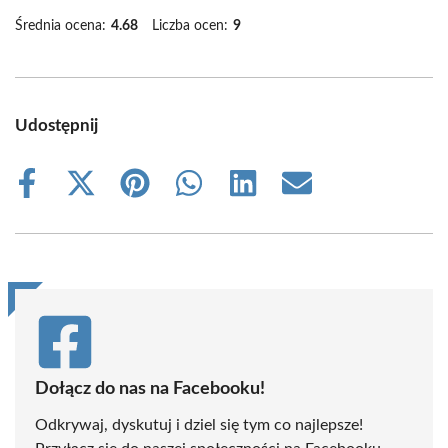
Średnia ocena:
4.68
Liczba ocen:
9
Udostępnij
Share
Share
Share
Share
Share
Share
on
on
on
on
on
on
Facebook
X
Pinterest
WhatsApp
LinkedIn
Email
(Twitter)
Dołącz do nas na Facebooku!
Odkrywaj, dyskutuj i dziel się tym co najlepsze!