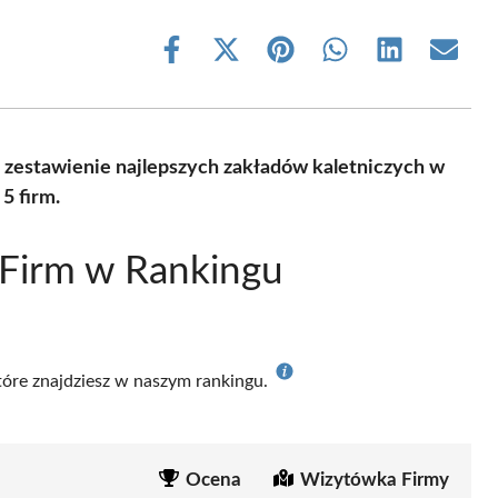
Share
Share
Share
Share
Share
Share
on
on
on
on
on
on
Facebook
X
Pinterest
WhatsApp
LinkedIn
Email
(Twitter)
 zestawienie najlepszych zakładów kaletniczych w
5 firm.
 Firm w Rankingu
które znajdziesz w naszym rankingu.
Ocena
Wizytówka Firmy