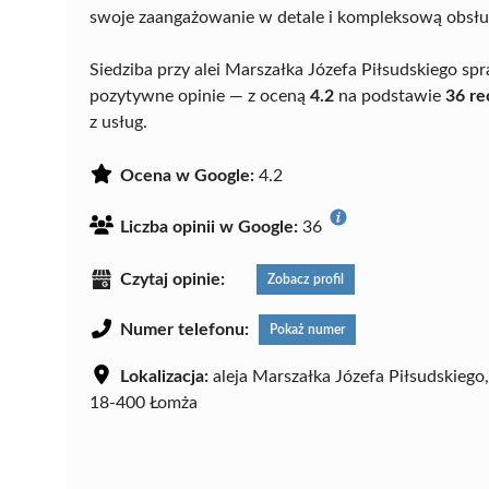
swoje zaangażowanie w detale i kompleksową obsłu
Siedziba przy alei Marszałka Józefa Piłsudskiego s
pozytywne opinie — z oceną
4.2
na podstawie
36 re
z usług.
Ocena w Google:
4.2
Liczba opinii w Google:
36
Czytaj opinie:
Zobacz profil
Numer telefonu:
Pokaż numer
Lokalizacja:
aleja Marszałka Józefa Piłsudskiego,
18-400 Łomża