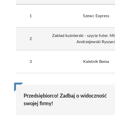
1
Szewc Express
Zakład kuśnierski - szycie futer. Mi
2
Andrzejewski Ryszar
3
Kaletnik Bema
Przedsiębiorco! Zadbaj o widoczność
swojej firmy!