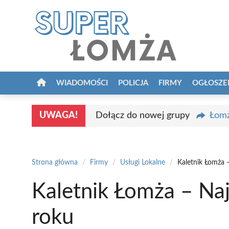
Przejdź
do
treści
WIADOMOŚCI
POLICJA
FIRMY
OGŁOSZE
UWAGA!
Dołącz do nowej grupy
Łomż
Strona główna
/
Firmy
/
Usługi Lokalne
/
Kaletnik Łomża 
Kaletnik Łomża – Na
roku