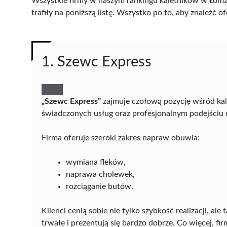
Wszystkie firmy w naszym rankingu kaletników w Łomży
trafiły na poniższą listę. Wszystko po to, aby znaleźć
1. Szewc Express
„Szewc Express”
zajmuje czołową pozycję wśród ka
świadczonych usług oraz profesjonalnym podejściu 
Firma oferuje szeroki zakres napraw obuwia:
wymiana fleków,
naprawa cholewek,
rozciąganie butów.
Klienci cenią sobie nie tylko szybkość realizacji, al
trwałe i prezentują się bardzo dobrze. Co więcej, f