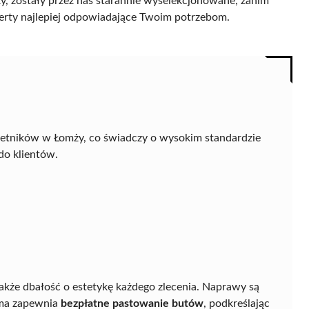
, zostały przez nas starannie wyselekcjonowane, zanim
 oferty najlepiej odpowiadające Twoim potrzebom.
letników w Łomży, co świadczy o wysokim standardzie
do klientów.
e także dbałość o estetykę każdego zlecenia. Naprawy są
irma zapewnia
bezpłatne pastowanie butów
, podkreślając