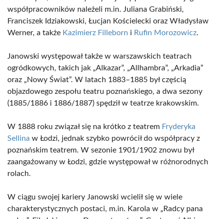
współpracowników należeli m.in. Juliana Grabiński,
Franciszek Idziakowski, Łucjan Kościelecki oraz Władysław
Werner, a także
Kazimierz Filleborn
i
Rufin Morozowicz
.
Janowski występował także w warszawskich teatrach
ogródkowych, takich jak „Alkazar”, „Allhambra”, „Arkadia”
oraz „Nowy Świat”. W latach 1883–1885 był częścią
objazdowego zespołu teatru poznańskiego, a dwa sezony
(1885/1886 i 1886/1887) spędził w teatrze krakowskim.
W 1888 roku związał się na krótko z teatrem
Fryderyka
Sellina
w Łodzi, jednak szybko powrócił do współpracy z
poznańskim teatrem. W sezonie 1901/1902 znowu był
zaangażowany w Łodzi, gdzie występował w różnorodnych
rolach.
W ciągu swojej kariery Janowski wcielił się w wiele
charakterystycznych postaci, m.in. Karola w „Radcy pana