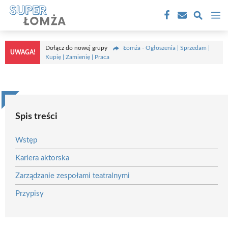
Przejdź
M
do
treści
Dołącz do nowej grupy
Łomża - Ogłoszenia | Sprzedam |
UWAGA!
Kupię | Zamienię | Praca
Spis treści
Wstęp
Kariera aktorska
Zarządzanie zespołami teatralnymi
Przypisy