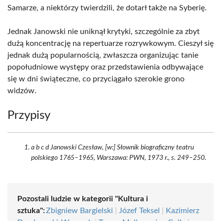
Samarze, a niektórzy twierdzili, że dotarł także na Syberię.
Jednak Janowski nie uniknął krytyki, szczególnie za zbyt
dużą koncentrację na repertuarze rozrywkowym. Cieszył się
jednak dużą popularnością, zwłaszcza organizując tanie
popołudniowe występy oraz przedstawienia odbywające
się w dni świąteczne, co przyciągało szerokie grono
widzów.
Przypisy
a b c d Janowski Czesław, [w:] Słownik biograficzny teatru
polskiego 1765–1965, Warszawa: PWN, 1973 r., s. 249–250.
Pozostali ludzie w kategorii "Kultura i
sztuka":
Zbigniew Bargielski
|
Józef Teksel
|
Kazimierz