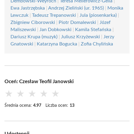
Dembowski-Weyroch
|
Teresa Mellerowicz-Gella
|
Ewa Jastrzębska
|
Andrzej Zieliński (ur. 1965)
|
Monika
Lewczuk
|
Tadeusz Trepanowski
|
Jula (piosenkarka)
|
Zbigniew Ciborowski
|
Piotr Domalewski
|
Józef
Maliszewski
|
Jan Dobkowski
|
Kamila Stefańska
|
Dariusz Krupa (muzyk)
|
Juliusz Krzyżewski
|
Jerzy
Gnatowski
|
Katarzyna Bogucka
|
Zofia Chylińska
Oceń: Czesław Teofil Janowski
★
★
★
★
★
Średnia ocena:
4.97
Liczba ocen:
13
Udostępnij