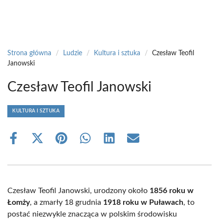
Strona główna
/
Ludzie
/
Kultura i sztuka
/
Czesław Teofil
Janowski
Czesław Teofil Janowski
KULTURA I SZTUKA
Share
Share
Share
Share
Share
Share
on
on
on
on
on
on
Facebook
X
Pinterest
WhatsApp
LinkedIn
Email
(Twitter)
Czesław Teofil Janowski, urodzony około
1856 roku w
Łomży
, a zmarły 18 grudnia
1918 roku w Puławach
, to
postać niezwykle znacząca w polskim środowisku