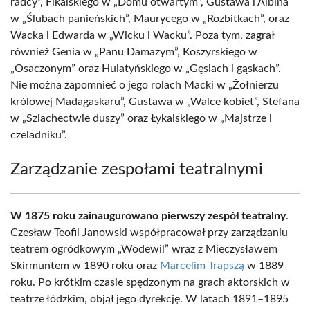
radcy”, Fikalskiego w „Domu otwartym”, Gustawa i Albina
w „Ślubach panieńskich”, Maurycego w „Rozbitkach”, oraz
Wacka i Edwarda w „Wicku i Wacku”. Poza tym, zagrał
również Genia w „Panu Damazym”, Koszyrskiego w
„Osaczonym” oraz Hulatyńskiego w „Gęsiach i gąskach”.
Nie można zapomnieć o jego rolach Macki w „Żołnierzu
królowej Madagaskaru”, Gustawa w „Walce kobiet”, Stefana
w „Szlachectwie duszy” oraz Łykalskiego w „Majstrze i
czeladniku”.
Zarządzanie zespołami teatralnymi
W 1875 roku zainaugurowano pierwszy zespół teatralny
.
Czesław Teofil Janowski współpracował przy zarządzaniu
teatrem ogródkowym „Wodewil” wraz z Mieczysławem
Skirmuntem w 1890 roku oraz
Marcelim Trapszą
w 1889
roku. Po krótkim czasie spędzonym na grach aktorskich w
teatrze łódzkim, objął jego dyrekcję. W latach 1891–1895