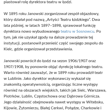
piastował rolę dyrektora teatru w Łodzi.
W 1895 roku Janowski zorganizował zespół objazdowy,
który działał pod nazwą „Artyści Teatru Łódzkiego”. Dwa
lata później, w latach 1897–1898, sprawował funkcję
dyrektora nowo wybudowanego
teatru w Sosnowcu
. Po
tym, jak nie uzyskał zgody na dalsze prowadzenie tej
instytucji, postanowił przenieść część swojego zespołu do
Kielc, gdzie organizował przedstawienia.
Janowski powrócił do Łodzi na sezon 1906/1907 oraz
1907/1908, by ponownie objąć dyrekcję lokalnego teatru.
Warto również zauważyć, że w 1899 roku prowadził teatr
w Lublinie. Jako dyrektor wykonawczy wykazał się
znakomitą operatywnością, organizując liczne występy
również na obszarach wiejskich, takich jak Sielc, Warszawa,
Piotrków, Lublin, Częstochowa oraz Dąbrowa Górnicza.
Jego działalność obejmowała nawet występy w Witebsku,
Kijowie, Żytomierzu, Białej Cerkwi, Połądze, Charkowie i