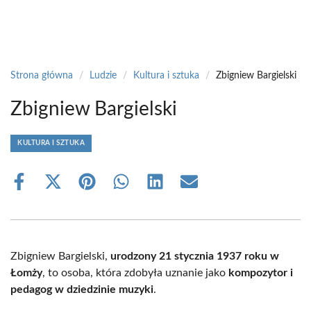
Strona główna
/
Ludzie
/
Kultura i sztuka
/
Zbigniew Bargielski
Zbigniew Bargielski
KULTURA I SZTUKA
Share
Share
Share
Share
Share
Share
on
on
on
on
on
on
Facebook
X
Pinterest
WhatsApp
LinkedIn
Email
(Twitter)
Zbigniew Bargielski,
urodzony 21 stycznia 1937 roku w
Łomży
, to osoba, która zdobyła uznanie jako
kompozytor i
pedagog w dziedzinie muzyki
.