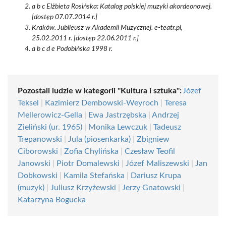
a b c Elżbieta Rosińska: Katalog polskiej muzyki akordeonowej.
[dostęp 07.07.2014 r.]
Kraków. Jubileusz w Akademii Muzycznej. e-teatr.pl,
25.02.2011 r. [dostęp 22.06.2011 r.]
a b c d e Podobińska 1998 r.
Pozostali ludzie w kategorii "Kultura i sztuka":
Józef
Teksel
|
Kazimierz Dembowski-Weyroch
|
Teresa
Mellerowicz-Gella
|
Ewa Jastrzębska
|
Andrzej
Zieliński (ur. 1965)
|
Monika Lewczuk
|
Tadeusz
Trepanowski
|
Jula (piosenkarka)
|
Zbigniew
Ciborowski
|
Zofia Chylińska
|
Czesław Teofil
Janowski
|
Piotr Domalewski
|
Józef Maliszewski
|
Jan
Dobkowski
|
Kamila Stefańska
|
Dariusz Krupa
(muzyk)
|
Juliusz Krzyżewski
|
Jerzy Gnatowski
|
Katarzyna Bogucka