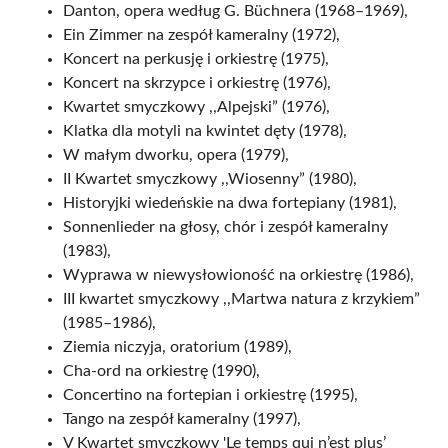
Danton, opera według G. Büchnera (1968–1969),
Ein Zimmer na zespół kameralny (1972),
Koncert na perkusję i orkiestrę (1975),
Koncert na skrzypce i orkiestrę (1976),
Kwartet smyczkowy ,,Alpejski” (1976),
Klatka dla motyli na kwintet dęty (1978),
W małym dworku, opera (1979),
II Kwartet smyczkowy ,,Wiosenny” (1980),
Historyjki wiedeńskie na dwa fortepiany (1981),
Sonnenlieder na głosy, chór i zespół kameralny
(1983),
Wyprawa w niewysłowioność na orkiestrę (1986),
III kwartet smyczkowy ,,Martwa natura z krzykiem”
(1985–1986),
Ziemia niczyja, oratorium (1989),
Cha-ord na orkiestrę (1990),
Concertino na fortepian i orkiestrę (1995),
Tango na zespół kameralny (1997),
V Kwartet smyczkowy 'Le temps qui n’est plus’