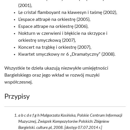
(2001),
Le cristal flamboyant na klawesyn i taśmę (2002),
L’espace attrapè na orkiestrę (2005),
Espace attrape na orkiestrę (2006),
Nokturn w czerwieni i błękicie na skrzypce i
orkiestrę smyczkową (2007),
Koncert na trąbkę i orkiestrę (2007),
Kwartet smyczkowy nr 6 „Dramatyczny” (2008).
Wszystkie te dzieła ukazują niezwykłe umiejętności
Bargielskiego oraz jego wkład w rozwój muzyki
współczesnej.
Przypisy
a b c d e f g h Małgorzata Kosińska, Polskie Centrum Informacji
Muzycznej, Związek Kompozytorów Polskich: Zbigniew
Bargielski. culture.pl, 2008. [dostęp 07.07.2014 r.]