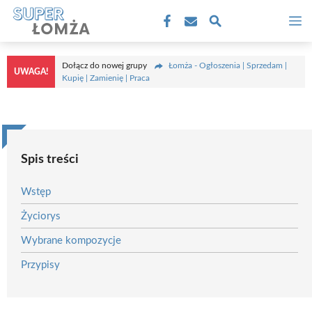
Przejdź
M
do
treści
Dołącz do nowej grupy
Łomża - Ogłoszenia | Sprzedam |
UWAGA!
Kupię | Zamienię | Praca
Spis treści
Wstęp
Życiorys
Wybrane kompozycje
Przypisy