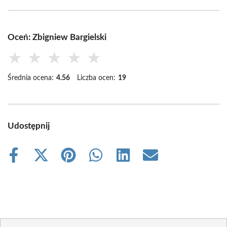
Oceń: Zbigniew Bargielski
★
★
★
★
★
Średnia ocena:
4.56
Liczba ocen:
19
Udostępnij
Share
Share
Share
Share
Share
Share
on
on
on
on
on
on
Facebook
X
Pinterest
WhatsApp
LinkedIn
Email
(Twitter)