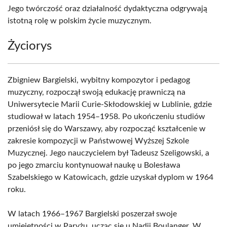
Jego twórczość oraz działalność dydaktyczna odgrywają
istotną rolę w polskim życie muzycznym.
Życiorys
Zbigniew Bargielski, wybitny kompozytor i pedagog
muzyczny, rozpoczął swoją edukację prawniczą na
Uniwersytecie Marii Curie-Skłodowskiej w Lublinie, gdzie
studiował w latach 1954–1958. Po ukończeniu studiów
przeniósł się do Warszawy, aby rozpocząć kształcenie w
zakresie kompozycji w Państwowej Wyższej Szkole
Muzycznej. Jego nauczycielem był Tadeusz Szeligowski, a
po jego zmarciu kontynuował naukę u Bolesława
Szabelskiego w Katowicach, gdzie uzyskał dyplom w 1964
roku.
W latach 1966–1967 Bargielski poszerzał swoje
umiejętności w Paryżu, ucząc się u Nadii Boulanger. W